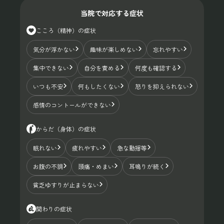
当院で対応する症状
こころ（精神）の症状
気分が浮かない
趣味が楽しめない
忘れやすい
集中できない
自分を責める
何度も確認する
いつも不安
何もしたくない
怒りを抑えられない
感情のコントールができない
からだ（身体）の症状
眠れない
疲れやすい
急な動揺等
お腹の不調
頭痛・めまい
耳鳴りが続く
貧乏ゆすりが止まらない
関わりの症状