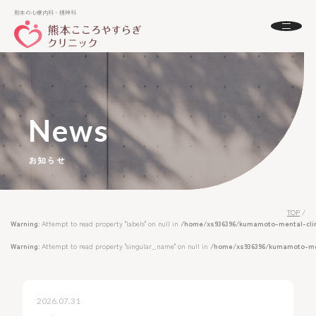
熊本の心療内科・精神科
熊本の心療内科・精神科
About
熊本こころやすらぎクリニックとは
初めての方へ
News
Menu
診療案内
お知らせ
Doctor
ドクター紹介
Access
アクセス
TOP
/
FAQ
Warning
: Attempt to read property "labels" on null in
/home/xs936396/kumamoto-mental-clin
よくある質問
Warning
: Attempt to read property "singular_name" on null in
/home/xs936396/kumamoto-men
News
お知らせ
2026.07.31
24時間受付中