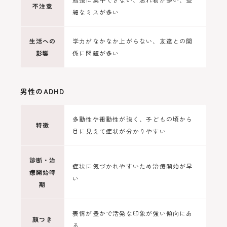
不注意
細なミスが多い
生活への
学力がなかなか上がらない、友達との関
影響
係に問題が多い
男性のADHD
多動性や衝動性が強く、子どもの頃から
特徴
目に見えて症状が分かりやすい
診断・治
症状に気づかれやすいため治療開始が早
療開始時
い
期
表情が豊かで活発な印象が強い傾向にあ
顔つき
る