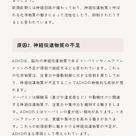
るでしょう。
前頭前野には神経回路が備わっており、神経伝達物質と呼ば
れる化学物質の働きによって活性化したり、抑制されたりす
るとも言われています。
原因2. 神経伝達物質の不足
ADHDは、脳内の神経伝達物質であるドーパミンやノルアドレ
ナリンの不足が原因で発症するとも言われています。これら
の化学物質は、注意力や衝動制御に大きな役割を果たしてお
り、神経伝達物質が不足することでADHDの特徴的な症状が現
れます。
ドーパミンは報酬系（喜びや達成感など）や動機付けに関連
する神経伝達物質で、注意力や集中力を維持する働きをしま
す。ADHDの人はドーパミンの量が低い傾向があります。一方
ノルアドレナリンは、覚醒や集中力を高める働きがありま
す。これらの前頭前野に働きかける神経伝達物質の不足が、
ADHDの主な原因として考えられています。