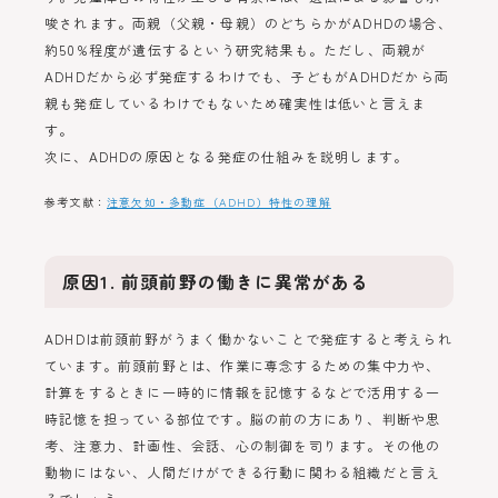
唆されます。両親（父親・母親）のどちらかがADHDの場合、
約50%程度が遺伝するという研究結果も。ただし、両親が
ADHDだから必ず発症するわけでも、子どもがADHDだから両
親も発症しているわけでもないため確実性は低いと言えま
す。
次に、ADHDの原因となる発症の仕組みを説明します。
参考文献：
注意欠如・多動症（ADHD）特性の理解
原因1. 前頭前野の働きに異常がある
ADHDは前頭前野がうまく働かないことで発症すると考えられ
ています。前頭前野とは、作業に専念するための集中力や、
計算をするときに一時的に情報を記憶するなどで活用する一
時記憶を担っている部位です。脳の前の方にあり、判断や思
考、注意力、計画性、会話、心の制御を司ります。その他の
動物にはない、人間だけができる行動に関わる組織だと言え