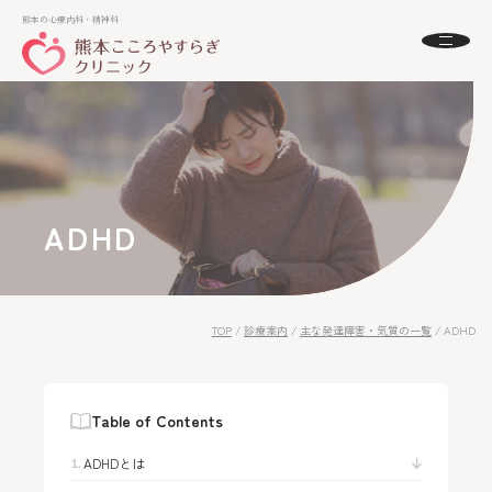
熊本の心療内科・精神科
熊本の心療内科・精神科
About
熊本こころやすらぎクリニックとは
初めての方へ
Menu
ADHD
診療案内
Doctor
ドクター紹介
Access
アクセス
TOP
/
診療案内
/
主な発達障害・気質の一覧
/
ADHD
FAQ
よくある質問
News
お知らせ
Table of Contents
ADHDとは
24時間受付中