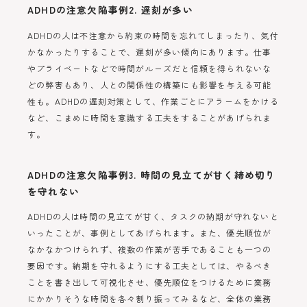
ADHDの注意欠陥事例2. 遅刻が多い
ADHDの人は不注意から約束の時間を忘れてしまったり、気付
かなかったりすることで、遅刻が多い傾向にあります。仕事
やプライベートなどで時間がルーズだと信頼を得られないな
どの弊害もあり、人との関係性の構築にも影響を与える可能
性も。ADHDの遅刻対策として、作業ごとにアラームをかける
など、こまめに時間を意識する工夫をすることがあげられま
す。
ADHDの注意欠陥事例3. 時間の見立てが甘く締め切り
を守れない
ADHDの人は時間の見立てが甘く、タスクの納期が守れないと
いったことが、事例としてあげられます。また、優先順位が
なかなかつけられず、複数の作業が苦手であることも一つの
要因です。納期を守れるようにする工夫としては、やるべき
ことを書き出して可視化させ、優先順位をつけるために業務
にかかりそうな時間を各々割り振ってみるなど、全体の業務