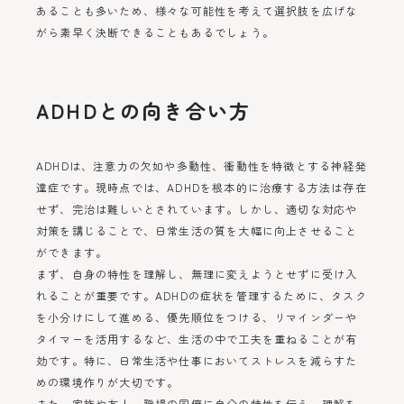
あることも多いため、様々な可能性を考えて選択肢を広げな
がら素早く決断できることもあるでしょう。
ADHDとの向き合い方
ADHDは、注意力の欠如や多動性、衝動性を特徴とする神経発
達症です。現時点では、ADHDを根本的に治療する方法は存在
せず、完治は難しいとされています。しかし、適切な対応や
対策を講じることで、日常生活の質を大幅に向上させること
ができます。
まず、自身の特性を理解し、無理に変えようとせずに受け入
れることが重要です。ADHDの症状を管理するために、タスク
を小分けにして進める、優先順位をつける、リマインダーや
タイマーを活用するなど、生活の中で工夫を重ねることが有
効です。特に、日常生活や仕事においてストレスを減らすた
めの環境作りが大切です。
また、家族や友人、職場の同僚に自分の特性を伝え、理解を