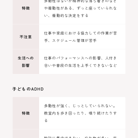
多動性はないが精神的な落ち着きのなさ
特徴
や衝動性がある、ずっと座っていられな
い、衝動的な決定をする
仕事や家庭における協力しての作業が苦
不注意
手、スケジュール管理が苦手
生活への
仕事のパフォーマンスへの影響、人付き
影響
合いや普段の生活を上手くできないなど
子どものADHD
多動性が強く、じっとしていられない。
特徴
教室内を歩き回ったり、喋り続けたりす
る
勉強に集中できない、忘れ物が多い、些