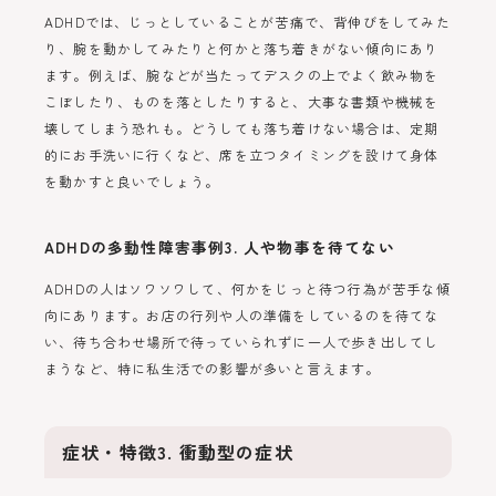
ADHDでは、じっとしていることが苦痛で、背伸びをしてみた
り、腕を動かしてみたりと何かと落ち着きがない傾向にあり
ます。例えば、腕などが当たってデスクの上でよく飲み物を
こぼしたり、ものを落としたりすると、大事な書類や機械を
壊してしまう恐れも。どうしても落ち着けない場合は、定期
的にお手洗いに行くなど、席を立つタイミングを設けて身体
を動かすと良いでしょう。
ADHDの多動性障害事例3. 人や物事を待てない
ADHDの人はソワソワして、何かをじっと待つ行為が苦手な傾
向にあります。お店の行列や人の準備をしているのを待てな
い、待ち合わせ場所で待っていられずに一人で歩き出してし
まうなど、特に私生活での影響が多いと言えます。
症状・特徴3. 衝動型の症状