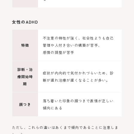
女性のADHD
不注意の特性が強く、社会性よりも自己
特徴
管理や人付き合いの構築が苦手、
感情の調整が苦手
診断・治
症状が内向的で気付かれづらいため、診
療開始時
断が遅れ治療が遅くなることが多い。
期
落ち着いた印象の顔つきで表情が乏しい
顔つき
傾向にある
ただし、これらの違いはあくまで傾向であることに注意しま