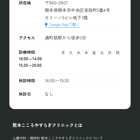
〒860-0801
所在地
熊本県熊本市中央区安政町5番4号
カリーノ5ビル地下1階
Google Mapで開く
通町筋駅から徒歩3分
アクセス
診療時間
月
火
水
木
金
土
日
祝
10:00～14:00
15:30～20:00
14:00〜15:30
休診時間
なし
休診日
熊本こころやすらぎクリニックとは
心療内科・精神科 熊本こころやすらぎクリニックについて