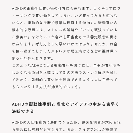
ADHDの衝動性は買い物の仕方にも表れます。よく考えずにフ
ィーリングで買い物をしてしまい、いざ買ってみると使わな
いなど、衝動的な決断で頻繁に後悔する傾向も。衝動買いの
根本的な原因には、ストレスの解消や「いつも頑張っている
ご褒美だ」などといった自己を正当化させる固定観念の働き
があります。考え方として悪いわけではありませんが、お金
を使い過ぎてしまったストレスが増え続けるなどの悪循環へ
陥る可能性もあります。
このようなADHDによる衝動買いを防ぐには、自分が買い物を
したくなる原因を正確にして別の方法でストレス解消を試し
てみたり、強制的に買い物を制限できるように人に手伝って
もらったりする方法が効果的でしょう。
ADHDの衝動性事例2. 豊富なアイデアの中から素早く
決断できる
ADHDの人は衝動的に決断できるため、迅速な判断が求められ
る場合には有利だと言えます。また、アイデア出しが得意で