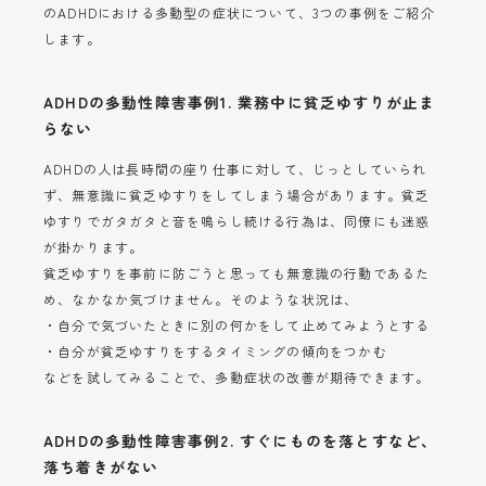
のADHDにおける多動型の症状について、3つの事例をご紹介
します。
ADHDの多動性障害事例1. 業務中に貧乏ゆすりが止ま
らない
ADHDの人は長時間の座り仕事に対して、じっとしていられ
ず、無意識に貧乏ゆすりをしてしまう場合があります。貧乏
ゆすりでガタガタと音を鳴らし続ける行為は、同僚にも迷惑
が掛かります。
貧乏ゆすりを事前に防ごうと思っても無意識の行動であるた
め、なかなか気づけません。そのような状況は、
・自分で気づいたときに別の何かをして止めてみようとする
・自分が貧乏ゆすりをするタイミングの傾向をつかむ
などを試してみることで、多動症状の改善が期待できます。
ADHDの多動性障害事例2. すぐにものを落とすなど、
落ち着きがない