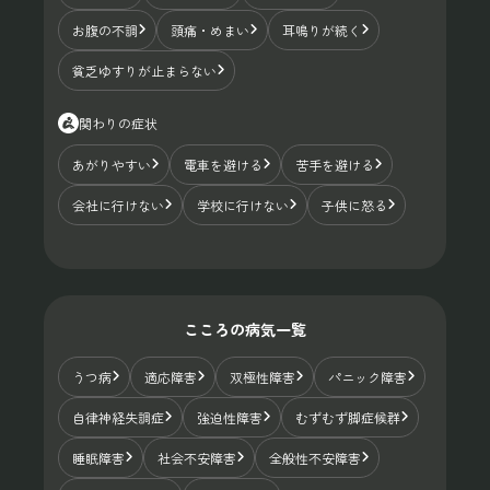
お腹の不調
頭痛・めまい
耳鳴りが続く
貧乏ゆすりが止まらない
関わりの症状
あがりやすい
電車を避ける
苦手を避ける
会社に行けない
学校に行けない
子供に怒る
こころの病気一覧
うつ病
適応障害
双極性障害
パニック障害
自律神経失調症
強迫性障害
むずむず脚症候群
睡眠障害
社会不安障害
全般性不安障害