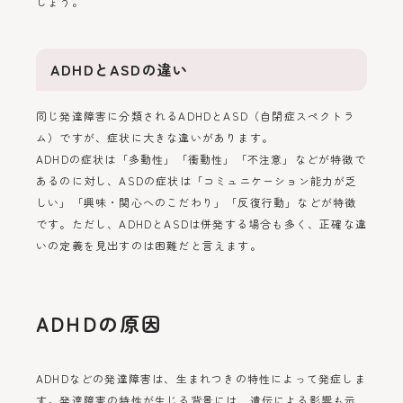
しょう。
ADHDとASDの違い
同じ発達障害に分類されるADHDとASD（自閉症スペクトラ
ム）ですが、症状に大きな違いがあります。
ADHDの症状は「多動性」「衝動性」「不注意」などが特徴で
あるのに対し、ASDの症状は「コミュニケーション能力が乏
しい」「興味・関心へのこだわり」「反復行動」などが特徴
です。ただし、ADHDとASDは併発する場合も多く、正確な違
いの定義を見出すのは困難だと言えます。
ADHDの原因
ADHDなどの発達障害は、生まれつきの特性によって発症しま
す。発達障害の特性が生じる背景には、遺伝による影響も示