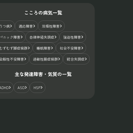
こころの病気一覧
うつ病
適応障害
双極性障害
パニック障害
自律神経失調症
強迫性障害
むずむず脚症候群
睡眠障害
社会不安障害
全般性不安障害
過敏性腸症候群
統合失調症
主な発達障害・気質の一覧
ADHD
ASD
HSP