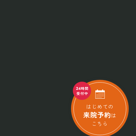
はじめての
来院予約
は
こちら