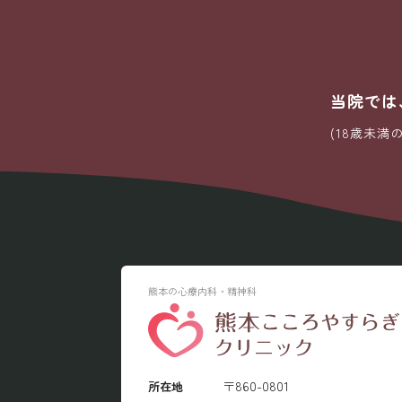
News
当院では
(18歳未
熊本の心療内科・精神科
〒860-0801
所在地