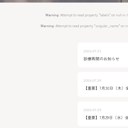
Warning
: Attempt to read property "labels" on null in
Warning
: Attempt to read property "singular_name" on nu
2026.07.31
診療再開のお知らせ
2026.07.29
【重要】7月30日（木）
2026.07.29
【重要】7月29日（水）