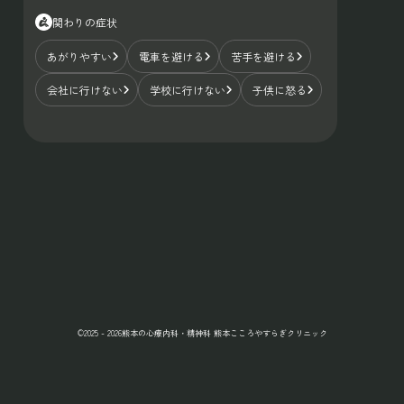
関わりの症状
あがりやすい
電車を避ける
苦手を避ける
会社に行けない
学校に行けない
子供に怒る
©2025 - 2026熊本の心療内科・精神科 熊本こころやすらぎクリニック
プライバシーポリシー