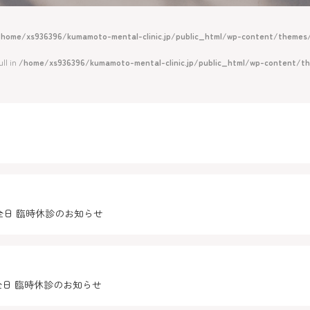
/home/xs936396/kumamoto-mental-clinic.jp/public_html/wp-content/themes/
ll in
/home/xs936396/kumamoto-mental-clinic.jp/public_html/wp-content/t
全日 臨時休診のお知らせ
全日 臨時休診のお知らせ