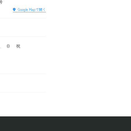
号
Google Mapで開く
土
日
祝