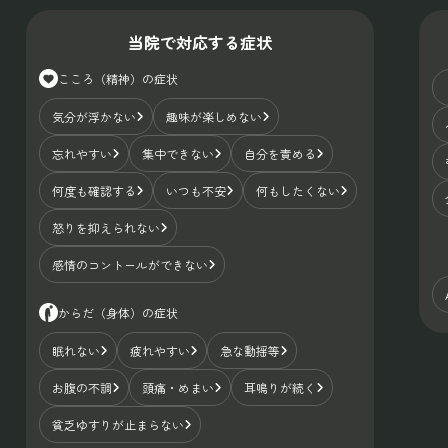
当院で対応する症状
こころ（精神）の症状
気分が浮かない
趣味が楽しめない
忘れやすい
集中できない
自分を責める
何度も確認する
いつも不安
何もしたくない
怒りを抑えられない
感情のコントールができない
からだ（身体）の症状
眠れない
疲れやすい
急な動揺等
お腹の不調
頭痛・めまい
耳鳴りが続く
貧乏ゆすりが止まらない